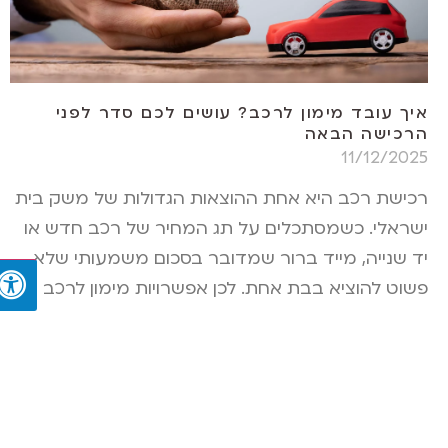
איך עובד מימון לרכב? עושים לכם סדר לפני
הרכישה הבאה
11/12/2025
רכישת רכב היא אחת ההוצאות הגדולות של משק בית
ישראלי. כשמסתכלים על תג המחיר של רכב חדש או
יד שנייה, מייד ברור שמדובר בסכום משמעותי שלא
פשוט להוציא בבת אחת. לכן אפשרויות מימון לרכב
הפכו לפתרון נפוץ שמאפשר לאנשים להשיג את הרכב
שהם רוצים בלי לרוקן את החסכונות. אבל איך
קרא עוד »