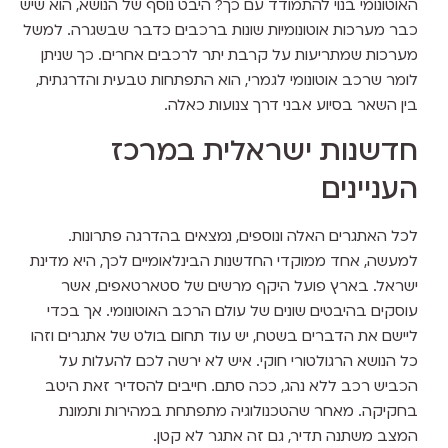
האוטונומי בנוי להתמודד עם כך? היבט נוסף של הנושא, הוא שיש
כבר מערכות אוטונומיות שונות ברכבים כדבר שבשגרה. למשל
מערכות שמתריעות על קרבת יתר לרכבים אחרים. כך שניתן
לומר שרכב אוטונומי לגמרי, הוא התפתחות טבעית והדרגתית,
בין השאר בסיוע אבני דרך צנועות כאלה.
חדשנות ישראלית במרכז
העניינים
לכל האתגרים האלה ונוספים, נמצאים בהדרגה פתרונות.
למעשה, אחד ממוקדי החדשנות הבינלאומיים לכך, היא מדינת
ישראל. בארץ פועל היקף מרשים של סטארטאפים, אשר
עוסקים בהיבטים שונים של עולם הרכב האוטונומי. אך בכדי
ליישם את הדברים בשטח, יש עוד תחום בולט של אתגרים וזהו
כל הנושא הרגולטורי חוקי. איש לא ירשה לכם להעלות על
הכביש רכב ללא נהג, ככה סתם. חייבים להסדיר זאת היטב
בחקיקה. מאחר שהטכנולוגיה מתפתחת במהירות ותמונת
המצב משתנה תדיר, גם זה אתגר לא קטן.