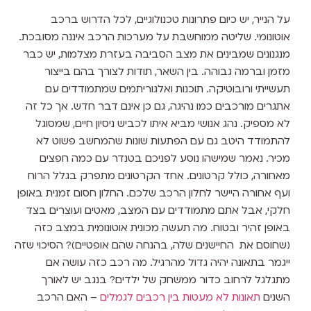
על הנייר, יש כיום פתרונות טכנולוגיים, לכל הדרוש ברכב
אוטונומי. שליטה ממוחשבת על מערכות הרכב איננה מסובכת.
מנגנונים שמבינים את מצב הסביבה בעזרת מצלמות, יש כבר
מזמן וברמה גבוהה. בין השאר, תודות לצורך בהם בייצור
תעשייתי ורובוטיקה. תוכנות ואלגוריתמים שמתמודדים עם
אתגרים מורכבים כמו נהיגה, גם כן אינם דבר חדש. אך כל זה
לא מספיק. נהג אנושי מביא איתו לכביש ניסיון חיים, שמסוגל
להתמודד היטב גם עם הפתעות שונות שהמחשב פשוט לא
מכיר. נאמר שמישהו נוסע לפניכם בטנדר עם כמה חפצים
מאחורה, כולל קרטונים. אחד הקרטונים מתפרק בגלל הרוח
ועף אחורה היישר לחלון הרכב שלכם. החלון חסום זמנית באופן
חלקי, אבל אתם מתמודדים עם המצב, מאטים ועוצרים בצד
באופן זהיר ובטוח. מה תעשה מכונית אוטונומית במצב כזה
(שחוסם את החיישנים שלה, בהנחה שהם אופטיים)? הסיכוי שזה
ייגמר בתאונה יהיה גדול מהרגיל. מה רכב כזה עושה אם
מתגלגל לרחוב כדור ממשחק של ילדים? בנגב יש לאורך
השנים
תאונות לא מעטות בין רכבים לגמלים
– האם הרכב