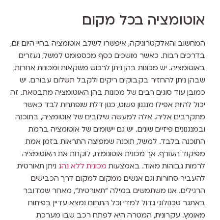
אוטומציה בכל מקום
המחשוב והאלקטרוניקה, איפשרו לשלב אוטומציה בחיי היום יום,
בדרכים רבות. כאשר מושכים כסף מכספומט למשל, נעזרים
באוטומציה. יש מכונות בהן ניתן לרכוש משקאות ומכונות אחרות,
שבהן ניתן להחזיר בקבוקים ריקים ולקבל תשלום עבורם. יש
כמובן עוד סוגים רבים של מכונות בהן האוטומציה מתבטאת. זה
יכול להיות אפילו מנגנון פשוט, כגון דלת שנפתחת לבד כאשר
מתקרבים אליה. אלה למעשה שילובים של אוטומציה, בתוכנה
ובמנגנונים פיזיים שונים. יש גם יישומים של אוטומציה ברמת
התוכנה בלבד. למשל, תוכנה שמפיצה התראות בזמן אמת
מפיקוד העורף. אך מכונית אוטונומית, לוקחת את האוטומציה
לרמות גבוהות מאוד. באמצעות
מכונית ללא נהג
ניתן תאורטית
להעביר סחורות וגם אנשים ממקום למקום דרך הכבישים
הרגילים. אנו משתמשים במילה "תאורטית", מאחר שמדובר
באתגר טכנולוגי גדול למדי וכל התחום נמצא עדיין בפיתוח
מאומץ. עקרונית, המטרה היא לפתח רכב שבו מערכת