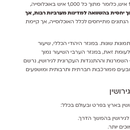
בשנת 2020 עמד אחוז גירושין בישראל על כ-1.6 ל-1,000 איש, כלומר מתוך כל 1,000 איש באוכלוסייה,
וך יחסית בהשוואה למדינות מערביות רבות, אך
י הנתונים מתייחסים לכלל האוכלוסייה, אך קיימת
ונות שונות. במגזר היהודי הכללי, שיעור
א הגבוה ביותר ועומד על כ-2.2 ל-1,000 איש. לעומת זאת, במגזר הערבי השיעור נמוך
ר החרדי, על אף השמרנות וההתנגדות העקרונית לגירושין, נרשם
 1,000 איש. הבדלים אלו נובעים ממורכבות חברתית ותרבותית ומושפעים
רושין
ושין בארץ בפרט ובעולם בכלל:
 לגירושין בהמשך הדרך.
כים יותר.