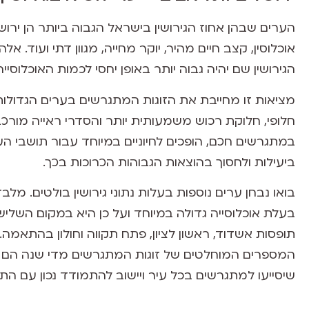
הערים שבהן אחוז הגירושין בישראל הגבוה ביותר הן ירושלי
אוכלוסין, קצב חיים מהיר, יוקר מחייה, מגוון דתי ועוד. אל
הגירושין שם יהיה גבוה יותר באופן יחסי לכמות האוכלוסי
מציאות זו מחייבת את הזוגות המתגרשים בערים הגדולות
חלופי, חלוקת רכוש משמעותית יותר והסדרי ראייה מורכבי
במתגרשים חכם, הופכים לחיוניים במיוחד עבור תושבי ה
ביעילות ולחסוך בהוצאות הגבוהות הכרוכות בכך.
בואו נבחן ערים נוספות בעלות נתוני גירושין בולטים. מ
בעלת אוכלוסייה גדולה במיוחד ועל כן היא במקום השליש
תופסות אשדוד, ראשון לציון, פתח תקווה וחולון בהתאמה. 
המספרים המוחלטים של זוגות המתגרשים מדי שנה הם ע
שיסייעו למתגרשים בכל עיר ויישוב להתמודד נכון עם הת