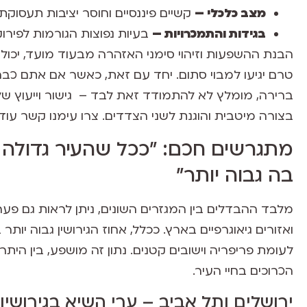
מצב כלכלי –
קשיים פיננסיים וחוסר יציבות תעסוקתי
בגידות והתמכרויות –
בעיות נפוצות הגורמות לפיר
הבנת ההשפעות וזיהוי סימני האזהרה מבעוד מועד, יכולי
טרם יגיעו למבוי סתום. יחד עם זאת, כאשר אם אתם כבר
ברירה, מומלץ לא להתמודד זאת לבד – גישור וייעוץ ש
בצורה מיטבית והוגנת לשני הצדדים. צרו עימנו קשר עוד הי
מתגרשים חכם: "ככל שהעיר גדולה י
בה גבוה יותר"
מלבד ההבדלים בין המגזרים השונים, ניתן לראות גם פער
ואזורים גיאוגרפיים בארץ. ככלל, אחוז הגירושין גבוה יות
לעומת פריפריה וישובים קטנים. נתון זה מושפע, בין היתר
הכרוכים בחיי העיר.
ירושלים ותל אביב – ערי השיא בגירושין