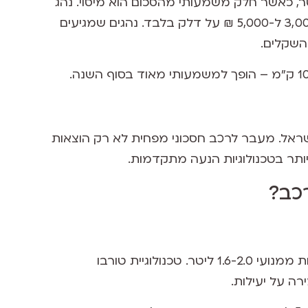
שראל נעים לרוב סביב 6.50-7.50 ₪ לליטר, כאשר חלק משמעותי מהסכום הוא מיסוי. נהג
ממוצע שנוסע כ-12,000-15,000 ק"מ בשנה מוציא בין 3,000 ל-5,000 ₪ על דלק בלבד. נהגים שמגיעים
ות גזי החממה בישראל. מעבר לרכב חסכוני מפחית לא רק הוצאות
יותר בטכנולוגיות הנעה מתקדמות.
כב?
מנועי 1.0-1.2 ליטר מודרניים צורכים בממוצע 15-25% פחות ממנועי 1.6-2.0 ליטר. טכנולוגיית טורבו
ה על יעילות.