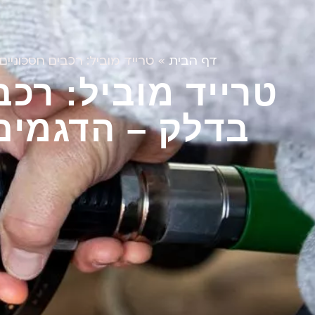
דף הבית
»
טרייד מוביל: רכבים חסכוניי
טרייד מוביל: רכב
בדלק – הדגמים