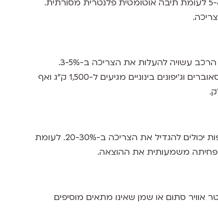
תיבות הילוכים רציפות (CVT) מציעות לרוב חיסכון של 5-8% לעומת תיבה אוטומטית פלנטרית מסורתית.
צריכה.
בטרייד מוביל מציינים כי כל תוספת של 100 ק"ג למשקל הרכב עשויה להעלות את הצריכה ב-3-5%.
מכוניות קומפקטיות שוקלות סביב 1,100 ק"ג, בעוד שקרוסאוברים וג'יפונים בינוניים מגיעים ל-1,500 ק"ג ואף
האצות חדות, מהירות גבוהה מ-120 קמ"ש ובלימות תכופות יכולים להגדיל את הצריכה ב-20-30%. לעומת
 נמוך בצמיגים מעלה את הצריכה ב-3-5%. פילטר אוויר סתום או שמן שאינו מתאים מוסיפים