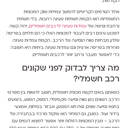
הקודמות.
אחד הגורמים הקריטיים להמשך צמיחת שוק המכוניות
החשמליות הוא הקמת תשתיות טעינה רחבות. בלי תשתית
נרחבת ונגישה של
עמדות טעינה לרכבים חשמליים
, יהיה קשה
לשכנע נהגים רבים לעבור למכוניות האלו כי הם תלויים בפריסה
שלהן מבחינת טווח הנסיעה של הרכב. הקמת עמדות טעינה
מהירות בפריסה ארצית וגם עמדות טעינה ביתיות היא חשובה
כדי לאפשר מעבר נרחב יותר לרכבים חשמליים.
מה צריך לבדוק לפני שקונים
רכב חשמלי?
כשאתם באים לקנות מכונית חשמלית, חשוב להשוות בין מפרטי
הרכב השונים כגון טווח נסיעה מקסימלי, הספק המנוע, ביצועים
בתנאי נסיעה שונים, נפח תא המטען, אבזור בטיחות, אמצעי
בידור ועוד. כמובן, גם המחיר הוא שיקול מרכזי בבחבירה של
הרכב – מבין המכוניות הזולות יותר אפשר למצוא דגמים עם
טווח נסיעה חשמלי של כ-250 עד 300 ק"מ במחיר שבין 130