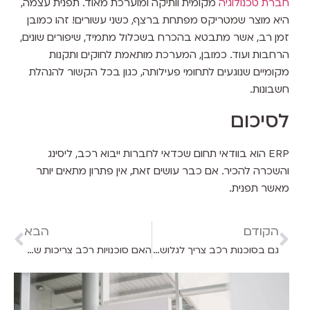
חברת טכנולוגיה
מקומית וותיקה ומוערכת מאוד. תפנית עצמה,
היא מוצר שמטריקס מפתחת ברצף, כשני עשורים! זהו כמובן
זמן רב, אשר מתבטא בהכרח בשכלול מתמיד, שיפורים שונים,
הרחבות ועוד. כמובן, המערכת מותאמת לחוקים ותקנות
מקומיים שנוגעים לתחומי פעילותה, כגון בכל הקשור להנהלת
חשבונות.
לסיכום
ERP הוא בוודאי תחום שכדאי לחברות ייבוא רכב, ליסינג
והשכרה להכיר. אם כבר עושים זאת, אין פתרון מתאים יותר
מאשר תפנית.
הקודם
הבא
גם בסוכנות רכב צריך לגלוש באינטרנט: ספק האינטרנט שלכם יעשה את כל ההבדל בחוויית הגלישה
האם סוכנויות רכב צריכות שרת VPS?