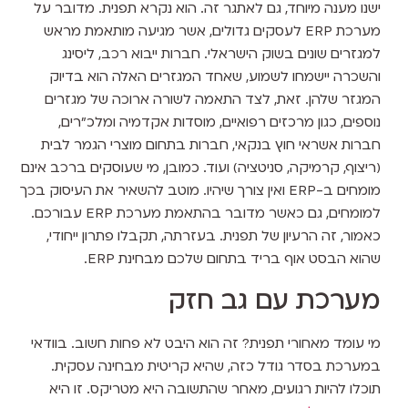
ישנו מענה מיוחד, גם לאתגר זה. הוא נקרא תפנית. מדובר על
מערכת ERP לעסקים גדולים, אשר מגיעה מותאמת מראש
למגזרים שונים בשוק הישראלי. חברות ייבוא רכב, ליסינג
והשכרה יישמחו לשמוע, שאחד המגזרים האלה הוא בדיוק
המגזר שלהן. זאת, לצד התאמה לשורה ארוכה של מגזרים
נוספים, כגון מרכזים רפואיים, מוסדות אקדמיה ומלכ”רים,
חברות אשראי חוץ בנקאי, חברות בתחום מוצרי הגמר לבית
(ריצוף, קרמיקה, סניטציה) ועוד. כמובן, מי שעוסקים ברכב אינם
מומחים ב-ERP ואין צורך שיהיו. מוטב להשאיר את העיסוק בכך
למומחים, גם כאשר מדובר בהתאמת מערכת ERP עבורכם.
כאמור, זה הרעיון של תפנית. בעזרתה, תקבלו פתרון ייחודי,
שהוא הבסט אוף בריד בתחום שלכם מבחינת ERP.
מערכת עם גב חזק
מי עומד מאחורי תפנית? זה הוא היבט לא פחות חשוב. בוודאי
במערכת בסדר גודל כזה, שהיא קריטית מבחינה עסקית.
תוכלו להיות רגועים, מאחר שהתשובה היא מטריקס. זו היא