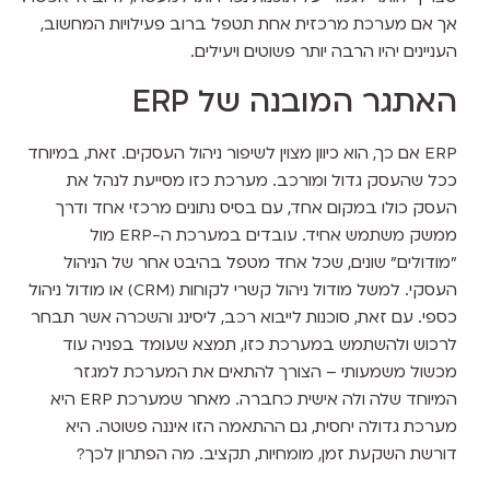
אך אם מערכת מרכזית אחת תטפל ברוב פעילויות המחשוב,
העניינים יהיו הרבה יותר פשוטים ויעילים.
האתגר המובנה של ERP
ERP אם כך, הוא כיוון מצוין לשיפור ניהול העסקים. זאת, במיוחד
ככל שהעסק גדול ומורכב. מערכת כזו מסייעת לנהל את
העסק כולו במקום אחד, עם בסיס נתונים מרכזי אחד ודרך
ממשק משתמש אחיד. עובדים במערכת ה-ERP מול
"מודולים" שונים, שכל אחד מטפל בהיבט אחר של הניהול
העסקי. למשל מודול ניהול קשרי לקוחות (CRM) או מודול ניהול
כספי. עם זאת, סוכנות לייבוא רכב, ליסינג והשכרה אשר תבחר
לרכוש ולהשתמש במערכת כזו, תמצא שעומד בפניה עוד
מכשול משמעותי – הצורך להתאים את המערכת למגזר
המיוחד שלה ולה אישית כחברה. מאחר שמערכת ERP היא
מערכת גדולה יחסית, גם ההתאמה הזו איננה פשוטה. היא
דורשת השקעת זמן, מומחיות, תקציב. מה הפתרון לכך?