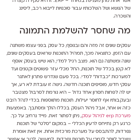
אשר אחת מהן מעניינת במיוחד – ERP. זו היא סקירה קצרה
של הנושא ושל השלכותיו עבור סוכנויות לייבוא רכב, ליסינג
והשכרה.
מה שחסר להשלמת התמונה
עסקים שונים זה מזה והם ובנוסף, כל עסק בפני עצמו משתנה
עם הזמן. כתוצאה מכך, תמהיל התוכנות שרואים בעסקים שונים,
שונה ומשתנה גם הוא. מצב רגיל למדי, הוא שיש בעסק אוסף
לא קטן בכלל של תוכנות, החל מכלי עזר פשוטים וקטנים ועד
למערכות "כבדות" למדי. בכל פעם שנדרש פתרון לאתגר
עסקי חדש, מוסיפים תוכנה חדשה. גישה זו עובדת לא רע, אך
יש לה לפחות חסרון אחד גדול – היא גורמת לסרבול מצטבר
ובעקבותיו אף לחוסר יעילות. תוכנות מתווספות בכדי לנהל היבט
כזה או אחר, אבל ניהול העסק בכללו הולך ומסתבך. באמצעות
מערכת erp לניהול עסק
, ניתן לפתור זאת. מייד נרחיב על כך.
כרגע רק נתייחס לרעיון הכללי – במקום "סלט" של תוכנות
נפרדות, להתבסס על מערכת מרכזית אחת. אין זאת אומרת
שצריך לוותר לגמרי על תוכנות נפרדות. למעשה, לרוב אי אפשר.