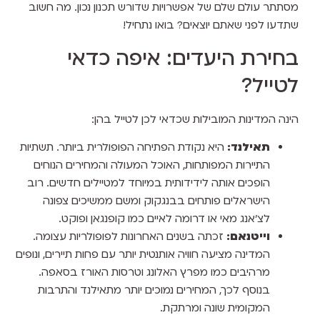
מסתתר עולם שלם של אפשרויות שדורש תכנון נכון. מה חשוב
שתדעו לפני שאתם יוצאים? בואו נתחיל!
בחירת היעדים: איפה כדאי
לטייל?
הינה המדינות המובילות שכדאי לכן לטייל בהן:
תאילנד:
היא נקודת הפתיחה הפופולרית ביותר. תשתיות
התיירות המפותחות, האוכל המעולה והמחירים הנוחים
הופכים אותה לידידותית במיוחד למטיילים חדשים. רוב
הישראלים פותחים בבנגקוק ומשם ממשיכים צפונה
לצ'אנג מאי או דרומה לאיים כמו קופנגאן ופוקט.
וייטנאם:
זכתה בשנים האחרונות לפופולריות עצומה.
המדינה מציעה חוויה אותנטית יותר עם פחות תיירים, ונופים
מרהיבים כמו מפרץ האלונג וטרסות האורז בסאפה.
בנוסף לכך, המחירים נמוכים יותר מתאילנד והתרבות
המקומית שונה ומרתקת.