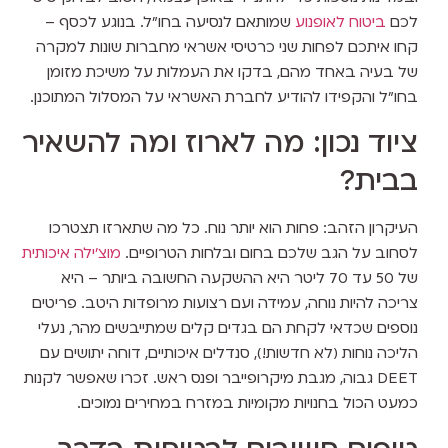
לכם
ביטוח לאופנוע
שמותאם לנסיעה בחו"ל. בנוגע לכסף –
קחו איתכם לפחות שני כרטיסי אשראי מחברות שונות למקרה
של בעיה באחד מהם, בדקו את העמלות על משיכת מזומן
בחו"ל והקפידו להודיע לחברת האשראי על המסלול המתוכנן.
ציוד נכון: מה לארוז ומה להשאיר
בבית?
העיקרון הזהב: פחות הוא יותר נוח. כל מה שתארזו תצטרכו
לסחוב על הגב שלכם בחום ובלחות הטרופיים.
מוצ'ילה איכותית
של 50 עד 70 ליטר היא ההשקעה החשובה ביותר – היא
צריכה להיות נוחה, עמידה ועם רצועות מרופדות היטב. פריטים
נוספים שכדאי לקחת הם בגדים קלים שמתייבשים מהר, נעלי
הליכה נוחות (לא חדשות!), סנדלים איכותיים, דוחה יתושים עם
DEET גבוה, מגבת מיקרופייבר ופנס ראש. זכרו שאפשר לקנות
כמעט הכול בחנויות מקומיות במזרח במחירים נמוכים.