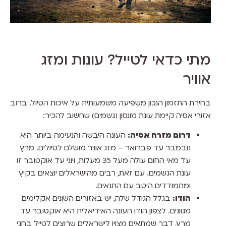
מתי כדאי לטייל? עונות ומזג
אוויר
בחירת התזמון הנכון משפיעה משמעותית על איכות הטיול. ברוב
אזורי אסיה קיימת עונת מונסון (גשמים) שחשוב להכיר:
דרום מזרח אסיה:
העונה היבשה והנעימה ביותר היא
נובמבר עד פברואר – מזג אוויר מושלם לטיולים. מרץ
עד מאי החום עולה מעל 35 מעלות, ויוני עד אוקטובר זו
עונת הגשמים. עם זאת, רבים מהישראלים יוצאים בקיץ
ומתמודדים היטב עם התנאים.
הודו:
בגלל הגודל שלה, יש באזורים השונים אקלימים
מגוונים. לצפון הודו העונה האידיאלית היא אוקטובר עד
מרץ, דבר שמתאים מצוין לישראלים שרוצים לטייל בחגי