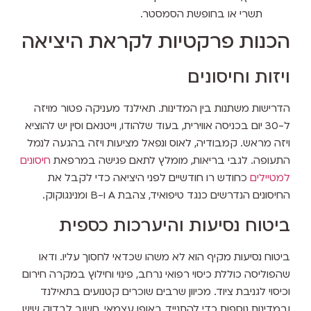
תשרי או בחופשת הסמסטר.
הכנות פרקטיות לקראת היציאה
ויזות וחיסונים
הדרישות משתנות בין המדינות. תאילנד מעניקה פטור מויזה
ל-30 יום בכניסה אווירית, בעוד שלהודו, וייטנאם וסין יש להוציא
ויזה מראש. קמבודיה, לאוס ונפאל מציעות ויזה בהגעה לנמל
התעופה. לגבי בריאות, מומלץ לתאם פגישה במרפאת
חיסונים
למטיילים
כחודש רו חודשיים לפני היציאה כדי לקבל את
החיסונים הנדרשים כנגד טיפואיד, צהבת A ו-B ומנינגוקוק.
ביטוח נסיעות והיערכות כספית
ביטוח נסיעות מקיף הוא לא משהו שכדאי לחסוך עליו. ודאו
שהפוליסה כוללת כיסוי רפואי נרחב, פינוי וחילוץ במקרה חירום
וכיסוי לגניבת ציוד. מכיוון שרבים שוכרים קטנועים בתאילנד
ובמדינות נוספות כדי להתנייד באופן עצמאי, חשוב לבדוק שיש