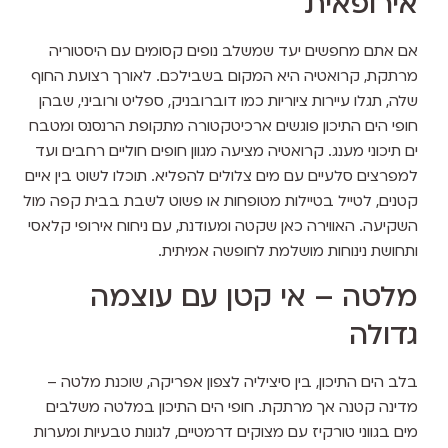
אירופאית
אם אתם מחפשים יעד שמשלב נופים קסומים עם היסטוריה
מרתקת, קרואטיה היא המקום בשבילכם. לאורך רצועת החוף
שלה, תגלו עיירות ציוריות כמו דוברובניק, ספליט ורוביני, שבהן
חופי הים התיכון פוגשים ארכיטקטורה מתקופת הרנסנס ומטבח
ים תיכוני מענג. קרואטיה מציעה מגוון חופים חוליים רחבים ועד
למפרצים סלעיים עם מים צלולים להפליא. תוכלו לשוט בין איים
קטנים, לטייל בטיילות מטופחות או פשוט לשבת בבית קפה מול
השקיעה. האווירה כאן שקטה ומעודנת, עם ניחוח אירופי קלאסי
ותחושת נינוחות מושלמת לחופשה אמיתית.
מלטה – אי קטן עם עוצמה
גדולה
בלב הים התיכון, בין סיציליה לצפון אפריקה, שוכנת מלטה –
מדינה קטנה אך מרתקת. חופי הים התיכון במלטה משלבים
מים בגווני טורקיז עם מצוקים דרמטיים, לגונות טבעיות ומערות