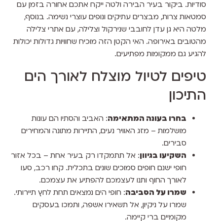
סודיות. ביקור בעיר הבירה ולטה ייקח אתכם אחורה בזמן עם
סמטאות צרות, מבצרים עתיקים ונופים עוצרי נשימה. בנוסף,
מלטה היא גן עדן לחובבי שנירקול וצלילה, עם אתרי צלילה
מהטובים באירופה. האי הקטן הזה מוכיח שחוויות גדולות יכולות
להגיע גם ממקומות מפתיעים.
טיפים לטיול מוצלח לאורך הים
התיכון
בחרו בעונה המתאימה
: האביב והסתיו הם עונות
מושלמות – מזג האוויר נעים, התיירות מתונה והמחירים
סבירים.
השקיעו בגיוון
: אל תתמקדו רק בעיר אחת – בכל אזור
חופי ישנם חופים סמוכים שונים בתכלית. קחו רכב, סעו
לאורך החוף ותנו לעצמכם להפתיע את עצמכם.
שמרו על הסביבה
: חופי הים נמצאים תחת לחץ תיירותי.
שמרו על ניקיון, אל תשאירו אשפה, ותמכו בעסקים
מקומיים ברי קיימה.