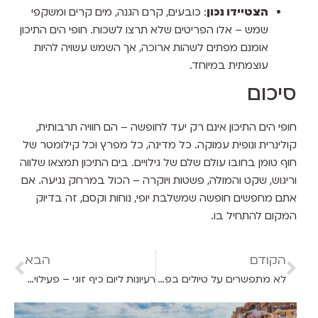
הצטיידו נכון
: כובעים, קרם הגנה, מים קרים ומשקפי
שמש – אלו הפריטים שלא תרצו לשכוח. חופי הים התיכון
אומנם מפתים לשהות ארוכה, אך השמש עשויה להיות
עוצמתית במיוחד.
סיכום
חופי הים התיכון אינם רק יעד לחופשה – הם חוויה תרבותית,
קולינרית ונופית עמוקה. כל מדינה, כל מפרץ וכל קילומטר של
חוף טומן בחובו עולם שלם של גילויים. בים התיכון תמצאו שלווה
וריגוש, שקט והמולה, פשטות ויוקרה – הכול במרחק נגיעה. אם
אתם מחפשים חופשה שמשלבת יופי, נוחות וקסם, זה בדיוק
המקום להתחיל בו.
הקודם
הבא
לא מתפשרים על טיולים בפסח! היעדים המפתיעים שנגישים עם רכב
רעיונות ליום כיף זוגי – פעילויות רומנטיות לכל טעם ותקציב