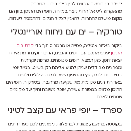
לשלב בין חופשה עירונית לבין בילוי בים – המרחק
מהאקרופוליס אל החוף קצר במיוחד. חופי הים התיכון ביוון הם
מקום מושלם להתרווח, להאזין לצליל הגלים ולהתמסר לשלווה.
טורקיה – ים עם ניחוח אוריינטלי
ביקור באזור אנטליה, פטייה או מרמריס תוך כדי
קרוז בים
התיכון
יפגיש אתכם עם חופים זהובים, הרים ירוקים ורמת אירוח
יוצאת דופן. כאן תמצאו חופים מטופחים, מרינות יוקרתיות
ומפרצים מבודדים שניתן להגיע אליהם רק בשייט. בטיול יומי
בסירה תוכלו לקפוץ מהסיפון היישר למים הצלולים ולסיים
בארוחת דגים מקומית מול שקיעה מרהיבה. בטורקיה, חופי הים
התיכון מלווים במסורת עשירה, אוכל משובח וחיוך של מקומיים
שמחים לארח.
ספרד – יופי פראי עם קצב לטיני
בקוסטה בראבה, צפונית לברצלונה, ממתינים לכם כפרי דייגים