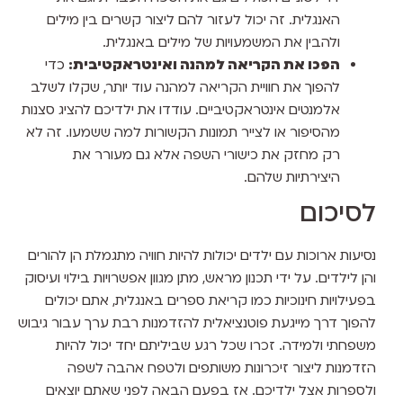
האנגלית. זה יכול לעזור להם ליצור קשרים בין מילים
ולהבין את המשמעויות של מילים באנגלית.
הפכו את הקריאה למהנה ואינטראקטיבית:
כדי
להפוך את חוויית הקריאה למהנה עוד יותר, שקלו לשלב
אלמנטים אינטראקטיביים. עודדו את ילדיכם להציג סצנות
מהסיפור או לצייר תמונות הקשורות למה ששמעו. זה לא
רק מחזק את כישורי השפה אלא גם מעורר את
היצירתיות שלהם.
לסיכום
נסיעות ארוכות עם ילדים יכולות להיות חוויה מתגמלת הן להורים
והן לילדים. על ידי תכנון מראש, מתן מגוון אפשרויות בילוי ועיסוק
בפעילויות חינוכיות כמו קריאת ספרים באנגלית, אתם יכולים
להפוך דרך מייגעת פוטנציאלית להזדמנות רבת ערך עבור גיבוש
משפחתי ולמידה. זכרו שכל רגע שביליתם יחד יכול להיות
הזדמנות ליצור זיכרונות משותפים ולטפח אהבה לשפה
ולספרות אצל ילדיכם. אז בפעם הבאה לפני שאתם יוצאים