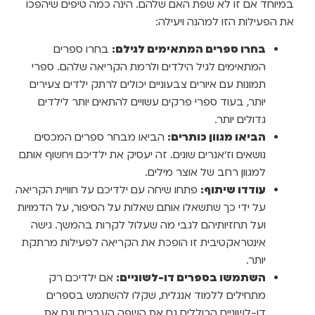
במיוחד אם זו לא שפת האם שלהם. הינה כמה טיפים שיהפכו
את הפעילות הזו למהנה ויעילה:
בחרו ספרים המתאימים לגילם:
בחרו ספרים
המתאימים לגיל הילדים ולרמת הקריאה שלהם. ספרי
תמונות עם איורים צבעוניים יכולים לרתק ילדים צעירים
יותר, בעוד ספרי פרקים עשויים להתאים יותר לילדים
גדולים יותר.
הביאו מגוון כותרים:
הביאו מבחר ספרים המכסים
נושאים וז'אנרים שונים. זה יעסיק את ילדיכם ויחשוף אותם
למגוון רחב של אוצר מילים.
עודדו שיתוף:
פתחו שיחה עם ילדיכם על חוויית הקריאה
על ידי כך שתשאלו אותם שאלות על הסיפור, על הדמויות
ועל תחזיותיהם לגבי מה שעלול לקרות בהמשך. גישה
אינטראקטיבית זו הופכת את הקריאה לפעילות מרתקת
יותר.
השתמשו בספרים דו-לשוניים:
אם ילדיכם רק
מתחילים ללמוד אנגלית, שקלו להשתמש בספרים
דו-לשוניים הכוללים גם את השפה העברית וגם את