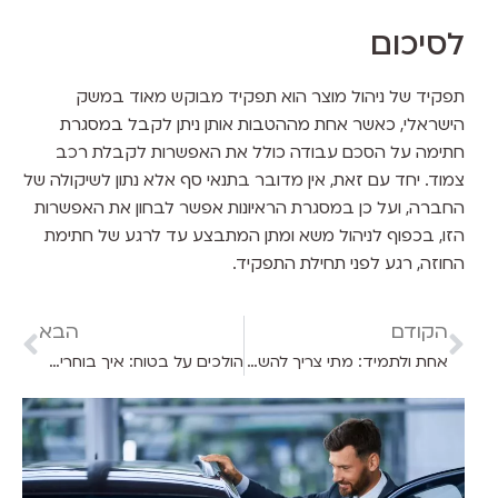
לסיכום
תפקיד של ניהול מוצר הוא תפקיד מבוקש מאוד במשק
הישראלי, כאשר אחת מההטבות אותן ניתן לקבל במסגרת
חתימה על הסכם עבודה כולל את האפשרות לקבלת רכב
צמוד. יחד עם זאת, אין מדובר בתנאי סף אלא נתון לשיקולה של
החברה, ועל כן במסגרת הראיונות אפשר לבחון את האפשרות
הזו, בכפוף לניהול משא ומתן המתבצע עד לרגע של חתימת
החוזה, רגע לפני תחילת התפקיד.
הקודם
הבא
אחת ולתמיד: מתי צריך להשתמש באיתות ברכב?
הולכים על בטוח: איך בוחרים ביטוח רכב?